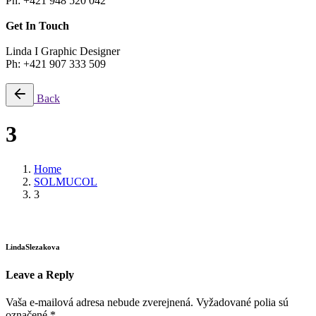
Ph: +421 948 520 042
Get In Touch
Linda I Graphic Designer
Ph: +421 907 333 509
Back
3
Home
SOLMUCOL
3
LindaSlezakova
Leave a Reply
Vaša e-mailová adresa nebude zverejnená.
Vyžadované polia sú
označené
*