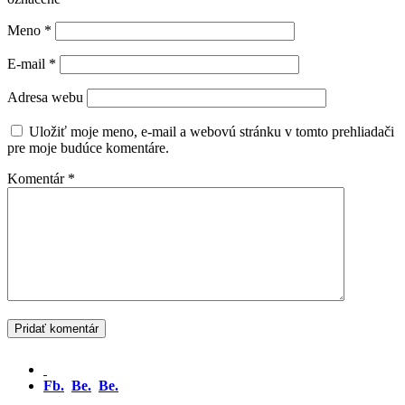
Meno
*
E-mail
*
Adresa webu
Uložiť moje meno, e-mail a webovú stránku v tomto prehliadači
pre moje budúce komentáre.
Komentár
*
Fb.
Be.
Be.