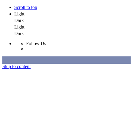
Scroll to top
Light
Dark
Light
Dark
Follow Us
Skip to content
Selected Work
All Work
About
Contact
Selected Work
All Work
About
Contact